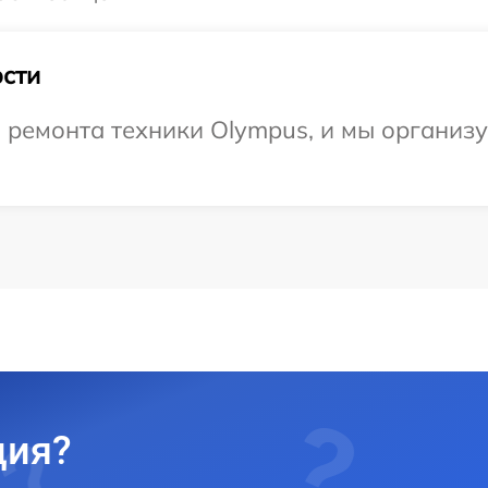
сти
емонта техники Olympus, и мы организуе
ция?