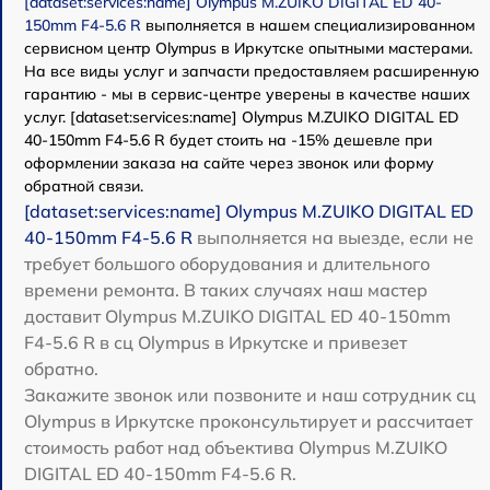
[dataset:services:name] Olympus M.ZUIKO DIGITAL ED 40-
150mm F4-5.6 R
выполняется в нашем специализированном
сервисном центр Olympus в Иркутске опытными мастерами.
На все виды услуг и запчасти предоставляем расширенную
гарантию - мы в сервис-центре уверены в качестве наших
услуг. [dataset:services:name] Olympus M.ZUIKO DIGITAL ED
40-150mm F4-5.6 R будет стоить на -15% дешевле при
оформлении заказа на сайте через звонок или форму
обратной связи.
[dataset:services:name] Olympus M.ZUIKO DIGITAL ED
40-150mm F4-5.6 R
выполняется на выезде, если не
требует большого оборудования и длительного
времени ремонта. В таких случаях наш мастер
доставит Olympus M.ZUIKO DIGITAL ED 40-150mm
F4-5.6 R в сц Olympus в Иркутске и привезет
обратно.
Закажите звонок или позвоните и наш сотрудник сц
Olympus в Иркутске проконсультирует и рассчитает
стоимость работ над объектива Olympus M.ZUIKO
DIGITAL ED 40-150mm F4-5.6 R.